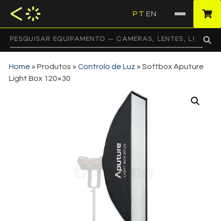
PT
EN
·
Home
»
Produtos
»
Controlo de Luz
»
Softbox Aputure
Light Box 120×30