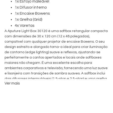
1x Estojo maleável
1x Difusor interno
1x Encaixe Bowens
1x Grelha (Grid)
4x Varetas
A Aputure Light Box 30120 é uma softbox retangular compacta
com dimensões de 30 x 120 cm (12 x 48 polegadas),
compatível com qualquer projetor de encaixe Bowens. O seu
design estreito e alongado torna-a ideal para criar iluminação
de contorno (edge lighting) suave e reflexos, ajustando-se
perfeitamente a cantos apertados e locais onde softboxes
maiores não chegam. É uma excelente escolha para
ambientes corporativos e televisão, fornecendo uma luz suave
e lisonjeira com transições de sombra suaves. A softbox inclui
dois difusores intermutáveis (1.5-stop e 2.5-stop) e uma grelha
Ver mais
de tecido (grid) de 45° para um controlo preciso da luz. O
sistema de quatro varetas simplifica a montagem e
desmontagem, enquanto o seu design leve, inferior a 1,1 kg
(2.4 lb), garante um transporte fácil. Quando não está em uso,
arruma-se de forma compacta no saco de transporte incluído.
Características Principais: