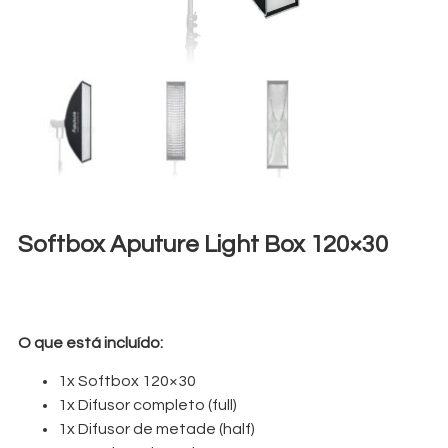
Softbox Aputure Light Box 120×30
€
7,00
+ 23% VAT
O que está incluído:
1x Softbox 120×30
1x Difusor completo (full)
1x Difusor de metade (half)