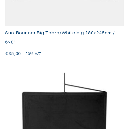
Sun-Bouncer Big Zebra/White big 180x245cm /
6×8′
€
35,00
+ 23% VAT