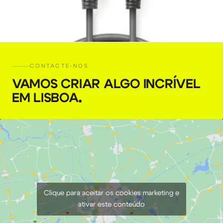
CONTACTE-NOS
VAMOS CRIAR ALGO INCRÍVEL
EM LISBOA
.
Cabo XLR de 10m
€
5,00
+ 23% VAT
Clique para aceitar os cookies marketing e
ativar este conteúdo