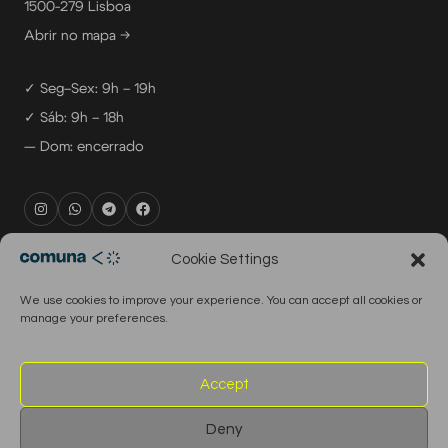
1500-279 Lisboa
Abrir no mapa →
✓ Seg–Sex: 9h – 19h
✓ Sáb: 9h – 18h
— Dom: encerrado
rental@comuna.pt
Cookie Settings
studio@comuna.pt
We use cookies to improve your experience. You can accept all cookies or
production@comuna.pt
manage your preferences.
info@comuna.pt
+351-965-696-003
Accept
Deny
© 2026 Comuna Rental House · Todos os direitos reservados