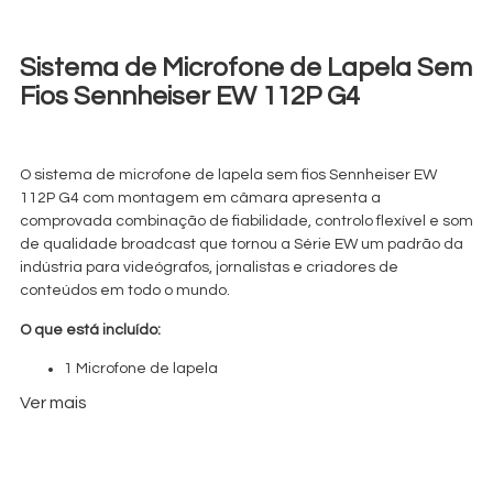
Sistema de Microfone de Lapela Sem
Fios Sennheiser EW 112P G4
€
25,00
+ 23% VAT
O sistema de microfone de lapela sem fios Sennheiser EW
112P G4 com montagem em câmara apresenta a
comprovada combinação de fiabilidade, controlo flexível e som
de qualidade broadcast que tornou a Série EW um padrão da
indústria para videógrafos, jornalistas e criadores de
conteúdos em todo o mundo.
O que está incluído:
1 Microfone de lapela
Emissor (Transmitter)
Ver mais
Recetor (Receiver)
Mala rígida (Hard case)