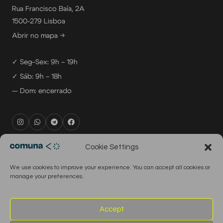
Rua Francisco Baía, 2A
1500-279 Lisboa
Abrir no mapa →
✓ Seg–Sex: 9h – 19h
✓ Sáb: 9h – 18h
— Dom: encerrado
rental@comuna.pt
Cookie Settings
studio@comuna.pt
We use cookies to improve your experience. You can accept all cookies or
production@comuna.pt
manage your preferences.
info@comuna.pt
+351-965-696-003
Accept