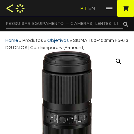
PT
EN
·
Home
»
Produtos
»
Objetivas
»
SIGMA 100-400mm F5-6.3
DG DN OS | Contemporary (E-mount)