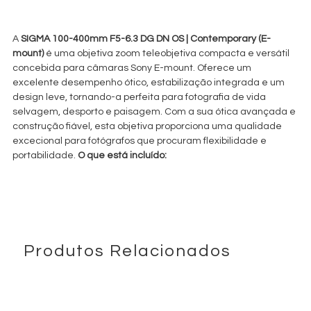
€
45,00
+ 23% VAT
A
SIGMA 100-400mm F5-6.3 DG DN OS | Contemporary (E-
mount)
é uma objetiva zoom teleobjetiva compacta e versátil
concebida para câmaras Sony E-mount. Oferece um
excelente desempenho ótico, estabilização integrada e um
design leve, tornando-a perfeita para fotografia de vida
selvagem, desporto e paisagem. Com a sua ótica avançada e
construção fiável, esta objetiva proporciona uma qualidade
excecional para fotógrafos que procuram flexibilidade e
portabilidade.
O que está incluído:
Objetiva zoom teleobjetiva 100-400mm f/5-6.3 (Sony E
mount)
Tampa frontal (67mm)
Tampa traseira (Sony E mount)
Para-sol compatível com a objetiva 100-400mm f/5-6.3
Produtos Relacionados
A
SIGMA 100-400mm F5-6.3 DG DN OS | Contemporary (E-
mount)
é uma objetiva zoom teleobjetiva versátil e leve, criada
para câmaras Sony E-mount. A sua extensa gama focal de
100-400mm torna-a uma excelente escolha para captar