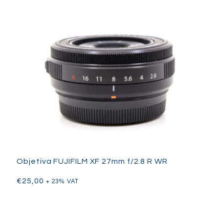
temas distantes, seja em fotografia de natureza, desporto ou
paisagens. Apesar do seu tamanho compacto, esta objetiva
proporciona um desempenho ótico excecional com elementos
de vidro avançados que minimizam as aberrações cromáticas
e garantem nitidez de ponta a ponta. A Estabilização Ótica (OS)
integrada melhora as capacidades de disparo portátil, mesmo
no extremo mais longo da gama focal, facilitando a obtenção
de imagens nítidas e detalhadas sem tripé. A SIGMA 100-
400mm F5-6.3 DG DN OS | Contemporary (E-mount) também
suporta compatibilidade com os teleconversores da SIGMA,
permitindo aos fotógrafos estender o seu alcance para ainda
mais distância. Com a sua construção de alta qualidade,
desempenho fiável e portabilidade, esta objetiva é uma
ferramenta valiosa para fotógrafos que procuram resultados
profissionais sem o volume de opções teleobjetivas maiores.
Seja um entusiasta ou um profissional experiente, esta objetiva
Objetiva FUJIFILM XF 27mm f/2.8 R WR
oferece um desempenho e flexibilidade impressionantes para
uma grande variedade de aplicações.
€
25,00
+ 23% VAT
Ver mais