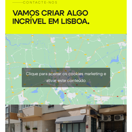
ARRI Ultra Prime 16mm T1.9
CONTACTE-NOS
VAMOS CRIAR ALGO
€
85,00
+ 23% VAT
INCRÍVEL EM LISBOA
.
Clique para aceitar os cookies marketing e
ativar este conteúdo