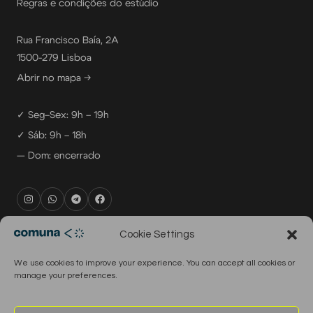
Regras e condições do estúdio
Rua Francisco Baía, 2A
1500-279 Lisboa
Abrir no mapa →
✓ Seg–Sex: 9h – 19h
✓ Sáb: 9h – 18h
— Dom: encerrado
rental@comuna.pt
Cookie Settings
studio@comuna.pt
We use cookies to improve your experience. You can accept all cookies or
production@comuna.pt
manage your preferences.
info@comuna.pt
+351-965-696-003