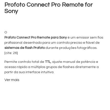
Profoto Connect Pro Remote for
Sony
€
17,00
+ 23% VAT
O
Profoto Connect Pro Remote para Sony
é um emissor sem fios
profissional desenhado para um controlo preciso e fiável de
sistemas de flash Profoto
durante produções fotográficas.
[cite: 26]
Permite controlo total de
TTL
, ajuste manual de potência e
acesso rápido a múltiplos grupos de flashes diretamente a
partir da sua interface intuitiva.
Ao contrário de emissores de entrada de gama, esta unidade
Ver mais
dá um controlo real sobre esquemas de iluminação complexos
sem abrandar o fluxo de trabalho no set. [cite: 29]
Com compatibilidade total com luzes Profoto com sistema Air,
o Connect Pro facilita o ajuste da exposição remotamente e
mantém a consistência da iluminação em sessões de estúdio