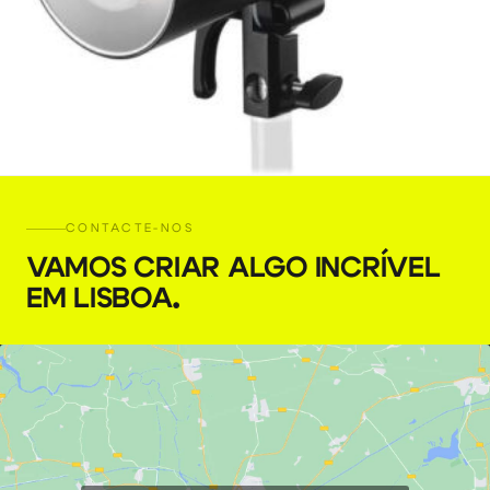
GODOX AD600 Pro
CONTACTE-NOS
VAMOS CRIAR ALGO INCRÍVEL
€
45,00
+ 23% VAT
EM LISBOA
.