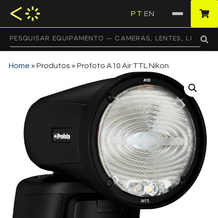
PT
EN
·
Home
»
Produtos
»
Profoto A10 Air TTL Nikon