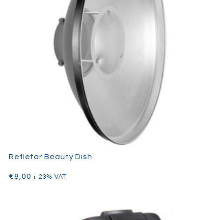
Desenhado especificamente para câmaras Nikon, o
Profoto
A10 AirTTL
integra-se na perfeição em esquemas de
iluminação profissional que exigem rapidez, mobilidade e uma
qualidade de output consistente.
Refletor Beauty Dish
€
8,00
+ 23% VAT