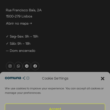
Rua Francisco Baía, 2A
1500-279 Lisboa
Abrir no mapa →
✓ Seg–Sex: 9h – 19h
✓ Sáb: 9h – 18h
— Dom: encerrado
rental@comuna.pt
Cookie Settings
studio@comuna.pt
We use cookies to improve your experience. You can accept all cookies or
production@comuna.pt
manage your preferences.
info@comuna.pt
+351-965-696-003
Accept