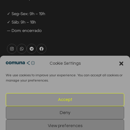
✓ Seg–Sex: 9h – 19h
✓ Sáb: 9h – 18h
— Dom: encerrado
rental@comuna.pt
Cookie Settings
studio@comuna.pt
We use cookies to improve your experience. You can accept all cookies or
production@comuna.pt
manage your preferences.
info@comuna.pt
+351-965-696-003
Accept
Deny
© 2026 Comuna Rental House · Todos os direitos reservados
View preferences