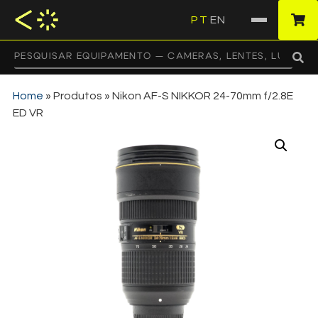
PT
EN
·
Home
»
Produtos
»
Nikon AF-S NIKKOR 24-70mm f/2.8E
ED VR