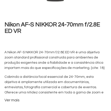
Nikon AF-S NIKKOR 24-70mm f/2.8E
ED VR
€
40,00
+ 23% VAT
A Nikon AF-S NIKKOR 24-70mm f/2.8E ED VR é uma objetiva
zoom standard profissional construída para ambientes de
produção exigentes onde a fiabilidade e a consistência ótica
importam mais do que especificações de marketing. [cite: 18]
Cobrindo a distância focal essencial de 24-70mm, esta
objetiva é amplamente utilizada em documentários,
entrevistas, fotografia comercial e cobertura de eventos.
Oferece uma nitidez consistente em toda a gama de zoom e
mantém uma abertura constante de f/2.8 para uma exposição
Ver mais
estável e um controlo de profundidade de campo reduzido.
[cite: 21]