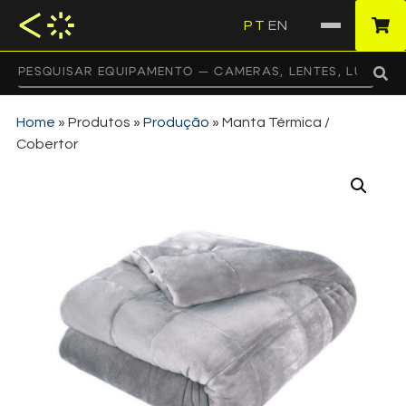
PT
EN
·
Home
»
Produtos
»
Produção
»
Manta Térmica /
Cobertor