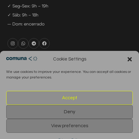
✓ Seg–Sex: 9h – 19h
✓ Sáb: 9h – 18h
— Dom: encerrado
rental@comuna.pt
Cookie Settings
studio@comuna.pt
We use cookies to improve your experience. You can accept all cookies or
production@comuna.pt
manage your preferences.
info@comuna.pt
+351-965-696-003
Accept
Deny
© 2026 Comuna Rental House · Todos os direitos reservados
View preferences
English
Português