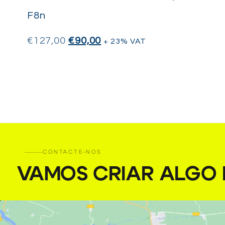
F8n
€
127,00
€
90,00
+ 23% VAT
CONTACTE-NOS
VAMOS CRIAR ALGO I