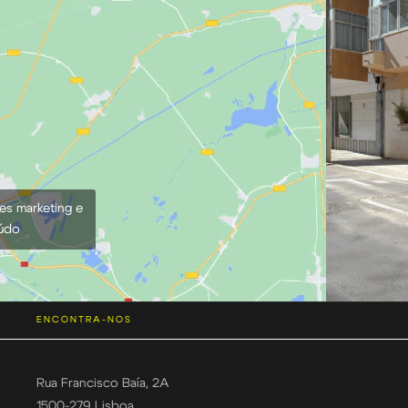
ies marketing e
eúdo
ENCONTRA-NOS
Rua Francisco Baía, 2A
1500-279 Lisboa