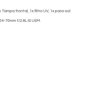
 Tampa frontal, 1x filtro UV, 1x para-sol
24-70mm f/2.8L IS USM.
atos e ação, este kit foi desenhado para
r.
fico com o nosso Kit Combo CANON R5
às necessidades de entusiastas e
lidade de imagem insuperável.
irrorless revolucionária.
45 megapixels, oferece detalhe e gama
ção ou vídeo 8K, garante claridade absoluta.
 Resolução ultra-elevada.