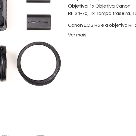
Objetiva:
1x Objetiva Canon
RF 24-70, 1x Tampa traseira, 1x
Canon EOS R5 e a objetiva RF 
Perfeito para paisagens, retr
Ver mais
fotógrafos que exigem o melho
Eleve o seu patamar fotográ
“PHOTOGRAPHY LOVERS”.
Esta dupla potente responde 
profissionais, garantindo qua
Canon EOS R5
A Canon EOS R5 é uma câmara m
Com um sensor full-frame de 
dinâmica incríveis.
Seja para fotos de alta resolu
Destaques:
Sensor Full-Frame 45MP
: