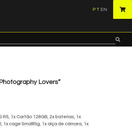
PT
EN
·
Photography Lovers”
VAT
R5, 1x Cartão 128GB, 2x baterias, 1x
, 1x cage SmallRig, 1x alça de câmara, 1x