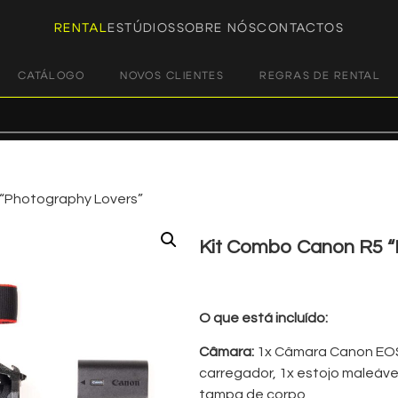
RENTAL
ESTÚDIOS
SOBRE NÓS
CONTACTOS
CATÁLOGO
NOVOS CLIENTES
REGRAS DE RENTAL
“Photography Lovers”
Kit Combo Canon R5 “
€
160,00
€
110,00
+ 23% 
O que está incluído:
Câmara:
1x Câmara Canon EOS 
carregador, 1x estojo maleável
tampa de corpo