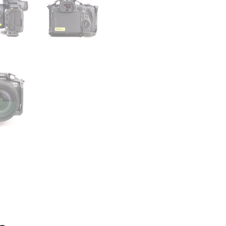
Gravação Vídeo 8K RAW
Dual Pixel CMOS AF II
: AF
Estabilização no Corpo
:
desfoque.
Disparo Contínuo de Alt
e natureza.
Objetiva Canon RF 
Acompanha a R5 uma objetiva z
A sua gama versátil de 24-70m
A abertura constante de f/2.
bokeh deslumbrante.
Destaques:
Amplitude Zoom Versátil
Abertura Constante f/2.
Estabilização de Image
Ótica Avançada
: Elemen