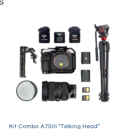
s
Porquê escolher este
Ao combinar a Canon EOS R5 c
setup versátil que brilha em 
o topo da tecnologia Canon.
Kit Combo A7SIII “Talking Head”