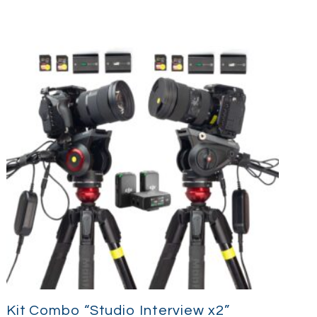
 Kit?
om a RF 24-70mm, este kit oferece um
todos os aspetos. Alugue hoje e experimente
Kit Combo “Studio Interview x2”