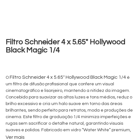
Filtro Schneider 4 x 5.65″ Hollywood
Black Magic 1/4
€
20,00
+ 23% VAT
Filtro Schneider 4 x 5.65″ Hollywood Black Magic 1/4
O
é
um filtro de difusão profissional que confere um visual
cinematográfico e lisonjeiro, mantendo a nitidez da imagem.
Concebido para suavizar as altas luzes e tons médios, reduz o
brilho excessivo e cria um halo suave em torno das áreas
brilhantes, sendo perfeito para retratos, moda e produções de
cinema. Este filtro de graduação 1/4 minimiza imperfeições e
rugas sem sacrificar o detalhe natural, garantindo visuais
suaves e polidos. Fabricado em vidro “Water White” premium,
garante claridade ótica e durabilidade. Compatível com
Ver mais