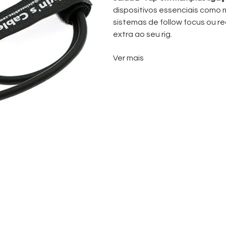
dispositivos essenciais como m
sistemas de follow focus ou r
extra ao seu rig.
Construído para uso no set, es
Ver mais
consistente, minimizando a c
totalmente compatível com
b
com saídas D-Tap
, tornando-o
de cinema e fluxos de trabalh
Com um design compacto e durá
configurações de mão (handheld
fiável de energia é crítica. U
problema comum no set: alime
segurança a partir de uma úni