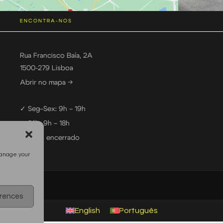
ENCONTRA-NOS
Rua Francisco Baía, 2A
1500-279 Lisboa
Abrir no mapa →
✓ Seg–Sex: 9h – 19h
✓ Sáb: 9h – 18h
— Dom: encerrado
manage your
erences
English
Português