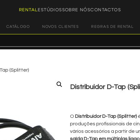
RENTAL
ESTÚDIOS
SOBRE NÓS
CONTACTOS
CATÁLOGO
NOVOS CLIENTES
REGRAS DE RENTAL
Tap (Splitter)
Distribuidor D-Tap (Spli
€
5,00
+ 23% VAT
O
Distribuidor D-Tap (Splitter)
é
produções profissionais de c
vários acessórios a partir de 
saída D-Tap em múltiplas liga