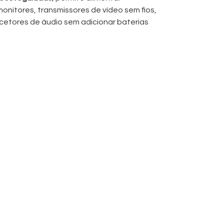
onitores, transmissores de vídeo sem fios,
ecetores de áudio sem adicionar baterias
te splitter fornece energia estável e
onfusão de cabos e o tempo de montagem. É
aterias V-Mount e Gold Mount equipadas
 um acessório flexível para rigs de câmaras
o de produção móvel.
vel, o D-Tap Splitter é ideal para
), tripé e estúdio, onde a distribuição
ma ferramenta simples e eficaz que resolve um
ntar mais do que um dispositivo em
ca fonte.