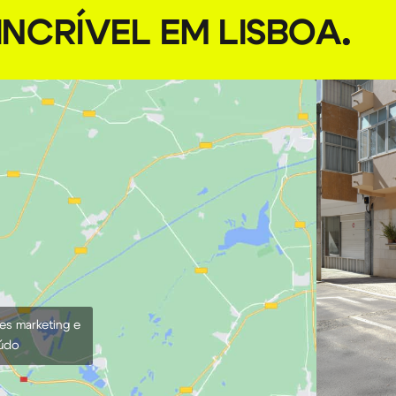
NCRÍVEL EM LISBOA
.
ies marketing e
eúdo