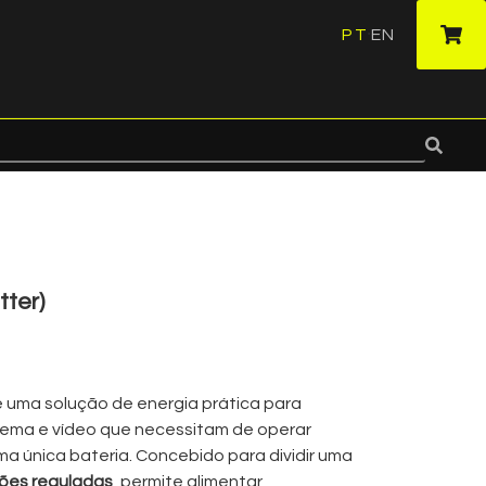
PT
EN
·
tter)
 uma solução de energia prática para
inema e vídeo que necessitam de operar
uma única bateria. Concebido para dividir uma
ções reguladas
, permite alimentar