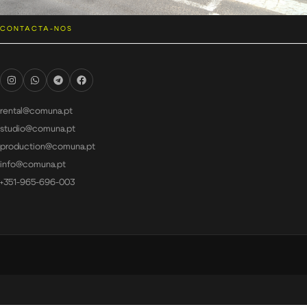
CONTACTA-NOS
rental@comuna.pt
studio@comuna.pt
production@comuna.pt
info@comuna.pt
+351-965-696-003