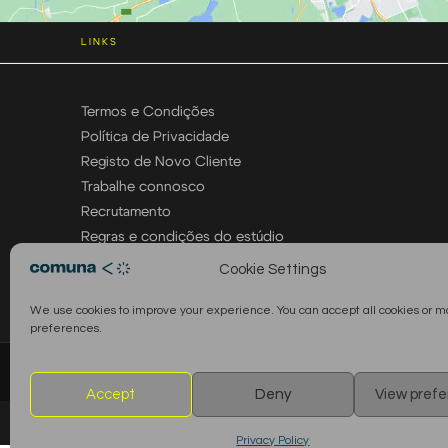
LINKS
Termos e Condições
Política de Privacidade
Registo de Novo Cliente
Trabalhe connosco
Recrutamento
Regras e condições do estúdio
Cookie Settings
We use cookies to improve your experience. You can accept all cookies or 
preferences.
© 2026 Comuna Rental House · Todos os direitos reservados
Accept
Deny
View pref
Privacy Policy