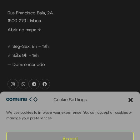
Rua Francisco Baía, 2A
1500-279 Lisboa
Abrir no mapa →
✓ Seg–Sex: 9h – 19h
✓ Sáb: 9h – 18h
— Dom: encerrado
rental@comuna.pt
Cookie Settings
studio@comuna.pt
We use cookies to improve your experience. You can accept all cookies or
production@comuna.pt
manage your preferences.
info@comuna.pt
+351-965-696-003
Accept