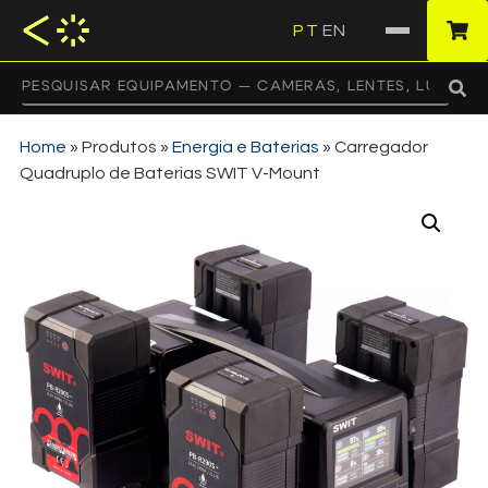
PT
EN
·
Home
»
Produtos
»
Energia e Baterias
»
Carregador
Quadruplo de Baterias SWIT V-Mount