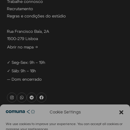
Trabalhe connosco
Recrutamento
Regras e condições do estúdio
Rua Francisco Baía, 2A
1500-279 Lisboa
Abrir no mapa →
✓ Seg–Sex: 9h – 19h
✓ Sáb: 9h – 18h
— Dom: encerrado
rental@comuna.pt
Cookie Settings
studio@comuna.pt
We use cookies to improve your experience. You can accept all cookies or
production@comuna.pt
manage your preferences.