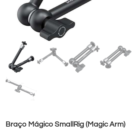
Braço Mágico SmallRig (Magic Arm)
€
3,00
+ 23% VAT