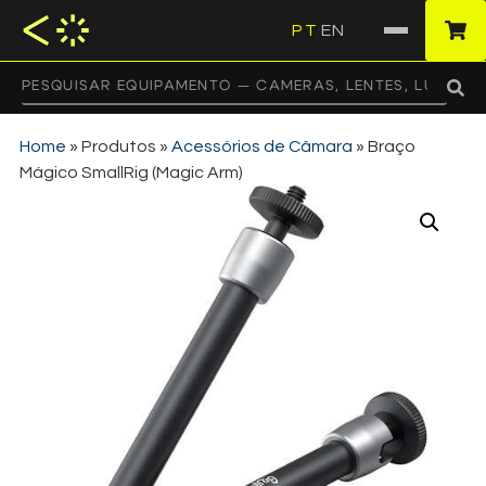
PT
EN
·
Home
»
Produtos
»
Acessórios de Câmara
»
Braço
Mágico SmallRig (Magic Arm)