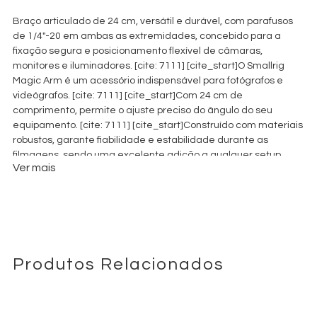
Braço articulado de 24 cm, versátil e durável, com parafusos
de 1/4″-20 em ambas as extremidades, concebido para a
fixação segura e posicionamento flexível de câmaras,
monitores e iluminadores. [cite: 7111] [cite_start]O Smallrig
Magic Arm é um acessório indispensável para fotógrafos e
videógrafos. [cite: 7111] [cite_start]Com 24 cm de
comprimento, permite o ajuste preciso do ângulo do seu
equipamento. [cite: 7111] [cite_start]Construído com materiais
robustos, garante fiabilidade e estabilidade durante as
filmagens, sendo uma excelente adição a qualquer setup
Ver mais
para maior criatividade e conveniência. [cite: 7111]
Produtos Relacionados