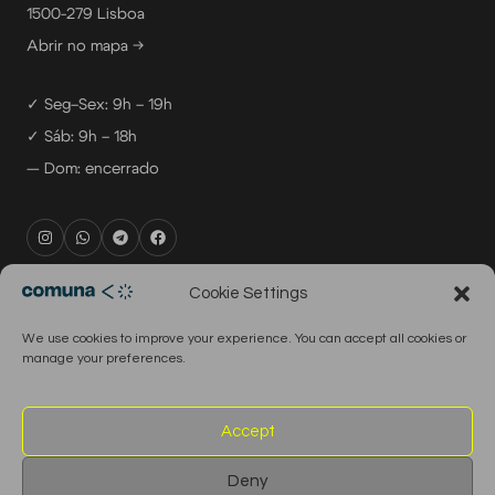
1500-279 Lisboa
Abrir no mapa →
✓ Seg–Sex: 9h – 19h
✓ Sáb: 9h – 18h
— Dom: encerrado
rental@comuna.pt
Cookie Settings
studio@comuna.pt
We use cookies to improve your experience. You can accept all cookies or
production@comuna.pt
manage your preferences.
info@comuna.pt
+351-965-696-003
Accept
Deny