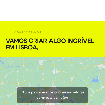
Cabo D-Tap para XLR 4-pin
CONTACTE-NOS
€
3,00
+ 23% VAT
VAMOS CRIAR ALGO INCRÍVEL
EM LISBOA
.
Clique para aceitar os cookies marketing e
ativar este conteúdo