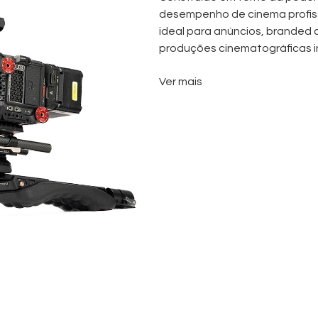
desempenho de cinema profiss
ideal para anúncios, branded 
produções cinematográficas 
A câmara é emparelhada com 
Ver mais
qualidade: a DZOFilm Catta 
35-80mm T2.9.
Em conjunto, fornecem uma di
cobrindo tudo desde planos ab
enquadramentos médios e fec
constantemente de objetiva.
Isto permite às equipas move
consistência visual ao longo d
A
RED Komodo 6K
possui um
s
artefactos de rolling shutte
trabalhos na mão (handheld),
rápidos.
Com a capacidade de gravar