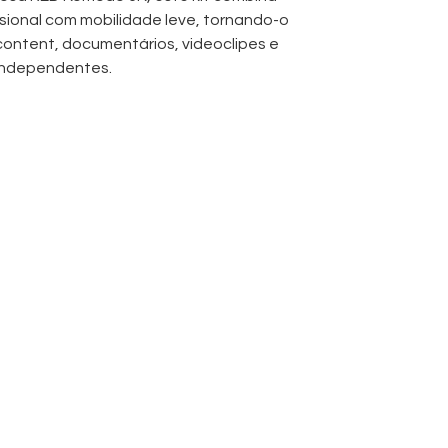
ional com mobilidade leve, tornando-o
content, documentários, videoclipes e
independentes.
duas objetivas zoom de cinema de alta
Zoom 18-35mm T2.9 e a DZOFilm Catta Zoom
stância focal contínua de
18mm a 80mm
,
ertos (establishing shots) a
hados sem a necessidade de trocar
rem-se mais depressa no set, mantendo a
o projeto.
ensor global shutter
, eliminando os
r e tornando-a especialmente adequada para
 cenas de ação ou movimentos de câmara
 em
REDCODE RAW
, os realizadores ganham