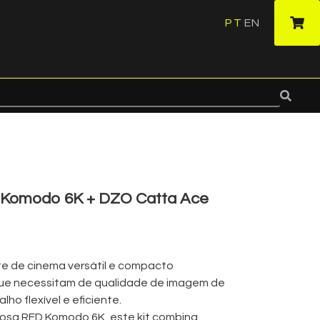
PT
EN
·
Komodo 6K + DZO Catta Ace
e de cinema versátil e compacto
e necessitam de qualidade de imagem de
lho flexível e eficiente.
osa RED Komodo 6K, este kit combina