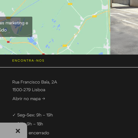
ies marketing e
eúdo
ENCONTRA-NOS
Rua Francisco Baía, 2A
1500-279 Lisboa
Abrir no mapa →
✓ Seg–Sex: 9h – 19h
✓ Sáb: 9h – 18h
— Dom: encerrado