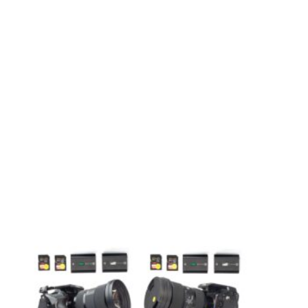
-produção para gradação de cor (color
gando resultados cinematográficos
e topo.
tta
oferecem um look cinematográfico com
m, reprodução de cor consistente e uma
e de
T2.9
em toda a gama de zoom.
empenho fiável para cinematografia
ficientemente compactas para gimbals,
pacote de câmara altamente adaptável
aticabilidade.
para produções que necessitam de uma
 mantendo a agilidade no set.
nível para aluguer nos Comuna Studios,
as que filmam em Lisboa e em todo o