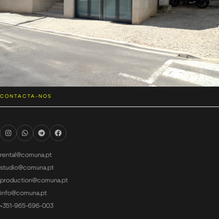
CONTACTA-NOS
rental@comuna.pt
studio@comuna.pt
production@comuna.pt
info@comuna.pt
+351-965-696-003