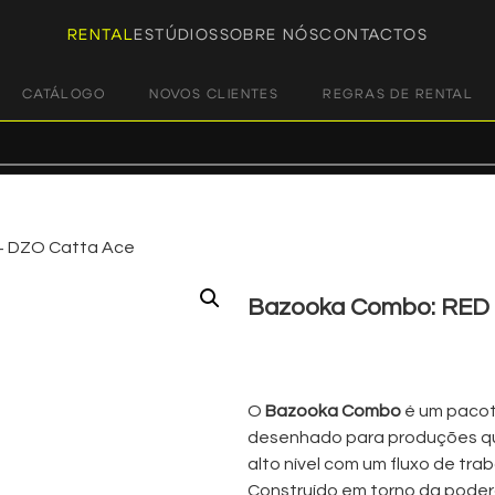
RENTAL
ESTÚDIOS
SOBRE NÓS
CONTACTOS
CATÁLOGO
NOVOS CLIENTES
REGRAS DE RENTAL
+ DZO Catta Ace
Bazooka Combo: RED 
€
250,00
+ 23% VAT
O
Bazooka Combo
é um pacot
desenhado para produções qu
alto nível com um fluxo de traba
Construído em torno da poder