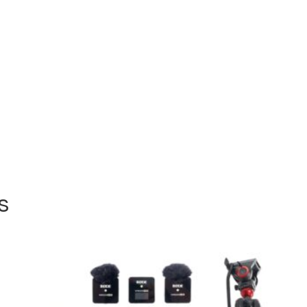
a máxima flexibilidade na pós
grading) e finalização, entre
adequados para produções d
As
objetivas zoom DZOFilm Ca
controlo suave de foco e zoo
abertura luminosa e constant
O seu design assegura um des
profissional, mantendo-se su
setups handheld ou rigs leves.
Esta combinação resulta num
que equilibra desempenho e pr
s
É particularmente adequado 
imagem de cinema profissional
O
Bazooka Combo
está dispo
servindo cineastas e produtor
Portugal.