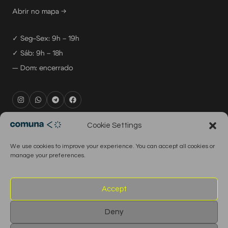
Abrir no mapa →
✓ Seg–Sex: 9h – 19h
✓ Sáb: 9h – 18h
— Dom: encerrado
rental@comuna.pt
Cookie Settings
studio@comuna.pt
We use cookies to improve your experience. You can accept all cookies or
production@comuna.pt
manage your preferences.
info@comuna.pt
+351-965-696-003
Accept
Deny
© 2026 Comuna Rental House · Todos os direitos reservados