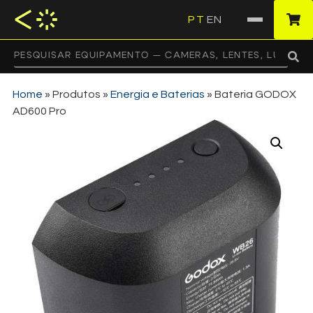
PT
EN
·
Home
»
Produtos
»
Energia e Baterias
»
Bateria GODOX
AD600 Pro