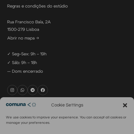
Regras e condições do estúdio
Rua Francisco Baía, 2A
1500-279 Lisboa
Abrir no mapa →
✓ Seg–Sex: 9h – 19h
✓ Sáb: 9h – 18h
— Dom: encerrado
rental@comuna.pt
Cookie Settings
studio@comuna.pt
We use cookies to improve your experience. You can accept all cookies or
production@comuna.pt
manage your preferences.
info@comuna.pt