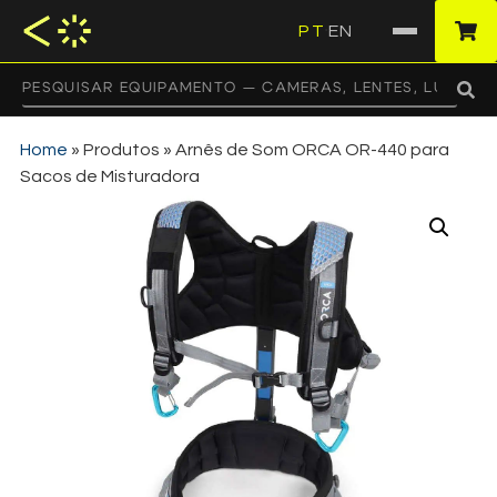
PT
EN
·
Home
»
Produtos
»
Arnês de Som ORCA OR-440 para
Sacos de Misturadora