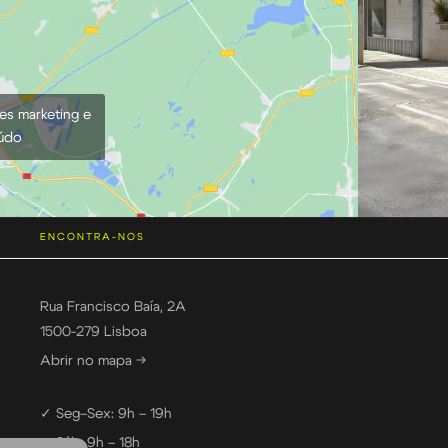
ies marketing e
eúdo
ENCONTRA-NOS
Rua Francisco Baía, 2A
1500-279 Lisboa
Abrir no mapa →
✓ Seg–Sex: 9h – 19h
✓ Sáb: 9h – 18h