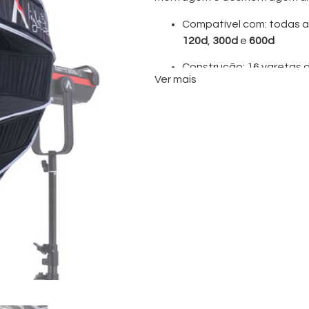
Compatível com: todas a
120d
,
300d
e
600d
Construção: 16 varetas 
Ver mais
lados para catchlights 
Inclui: Telas difusoras de
40° para controlo preciso
Ideal para: entrevistas, 
suave cinematográfica