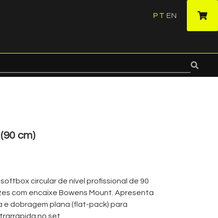
PT
EN
·
 (90 cm)
oftbox circular de nível profissional de 90
uzes com encaixe Bowens Mount. Apresenta
a e dobragem plana (flat-pack) para
arrápida no set.