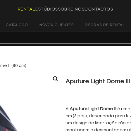
RENTAL
ESTÚDIOS
SOBRE NÓS
CONTACTOS
CATÁLOGO
NOVOS CLIENTES
REGRAS DE RENTAL
e III (90 cm)
Aputure Light Dome III
€
13,00
+ 23% VAT
A
Aputure Light Dome III
é uma s
cm (3 pés), desenhada para l
um design de libertação rápid
montagem e desmontagem ultr