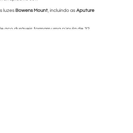
s luzes
Bowens Mount
, incluindo as
Aputure
de aço duráveis formam uma cúpula de 32
perfeitamente redondos
 1-stop e 2-stops, grelha (grid) de tecido de
 da luz
retratos, publicidade e setups de iluminação