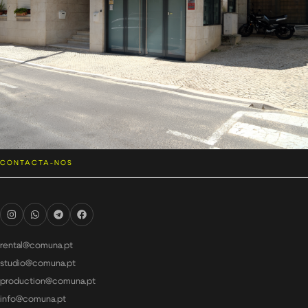
CONTACTA-NOS
rental@comuna.pt
studio@comuna.pt
production@comuna.pt
info@comuna.pt