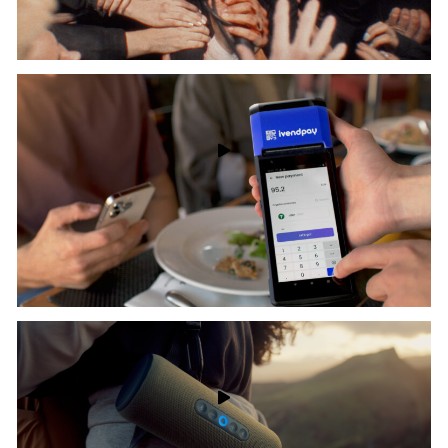
Music Video
Max Golov - Cinematographer
ivendpay commercial
Egor Chechkin - cinematographer | Max Golov - 1AC