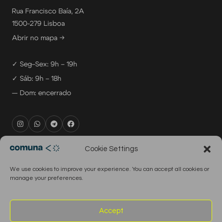
Rua Francisco Baía, 2A
1500-279 Lisboa
Abrir no mapa →
✓ Seg–Sex: 9h – 19h
✓ Sáb: 9h – 18h
— Dom: encerrado
rental@comuna.pt
Cookie Settings
studio@comuna.pt
We use cookies to improve your experience. You can accept all cookies or
production@comuna.pt
manage your preferences.
info@comuna.pt
+351-965-696-003
Accept