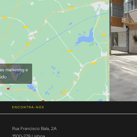
ies marketing e
eúdo
ENCONTRA-NOS
Rua Francisco Baía, 2A
1500-279 Lisboa