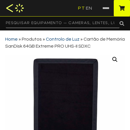
PT
EN
·
Home
»
Produtos
»
Controlo de Luz
»
Cartão de Memória
SanDisk 64GB Extreme PRO UHS-II SDXC